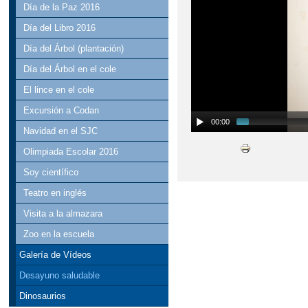
Día de la Paz 2016
Día del Libro 2016
Día del Árbol (plantación)
Día del Árbol en el cole
El lince en el cole
Excursión a Codan
00:00
Navidad en el SJC
Olimpiada Escolar 2016
Soy científico
Teatro en inglés
Visita a la almazara
Zoo en la escuela
Galería de Vídeos
Desayuno saludable
Dinosaurios