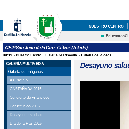
Pa
co
pri
NUESTRO CENTRO
EducamosC
CRFP
CEIP San Juan de la Cruz, Gálvez (Toledo)
Inicio
»
Nuestro Centro
»
Galería Multimedia
»
Galería de Vídeos
Se encuentra usted aquí
Desayuno salu
GALERÍA MULTIMEDIA
Galería de Imágenes
Así reciclo
CASTAÑADA 2015
Concierto de villancicos
Constitución 2015
Desayuno saludable
Día de la Paz 2015