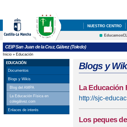
Pa
co
pri
NUESTRO CENTRO
EducamosC
CRFP
CEIP San Juan de la Cruz, Gálvez (Toledo)
Inicio
»
Educación
Se encuentra usted aquí
EDUCACIÓN
Blogs y Wik
Documentos
Blogs y Wikis
La Educación 
Blog del AMPA
La Educación Física en
http://sjc-educa
colegálvez.com
Enlaces de interés
Los peques de