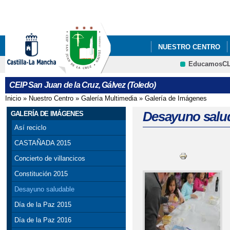
Pa
co
pri
NUESTRO CENTRO
EducamosC
CRFP
CEIP San Juan de la Cruz, Gálvez (Toledo)
Inicio
»
Nuestro Centro
»
Galería Multimedia
»
Galería de Imágenes
Se encuentra usted aquí
Desayuno salu
GALERÍA DE IMÁGENES
Así reciclo
CASTAÑADA 2015
Concierto de villancicos
Constitución 2015
Desayuno saludable
Día de la Paz 2015
Día de la Paz 2016