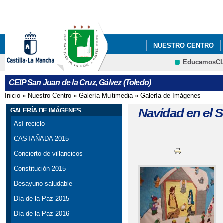
Pa
co
pri
NUESTRO CENTRO
EducamosC
CRFP
CEIP San Juan de la Cruz, Gálvez (Toledo)
Inicio
»
Nuestro Centro
»
Galería Multimedia
»
Galería de Imágenes
Se encuentra usted aquí
Navidad en el 
GALERÍA DE IMÁGENES
Así reciclo
CASTAÑADA 2015
Concierto de villancicos
Constitución 2015
Desayuno saludable
Día de la Paz 2015
Día de la Paz 2016